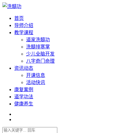
首页
导师介绍
教学课程
道家洗髓功
洗髓排寒掌
少儿全脑开发
八字奇门命理
资讯动态
开课信息
活动快讯
康复案例
道学功法
健康养生