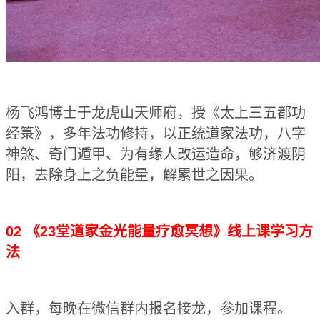
杨飞鸿博士于龙虎山天师府，
授《太上三五都功
经箓》，
多年法功修持，以
正统道家法功，八字
神煞、奇门遁甲、
为有缘人改运造命，
够济渡阴
阳，去除身上之负能量，解累世之因果。
02 《23堂道家金光能量疗愈冥想》线上课学习方
法
入群，每晚在微信群内报名接龙，参加课程。