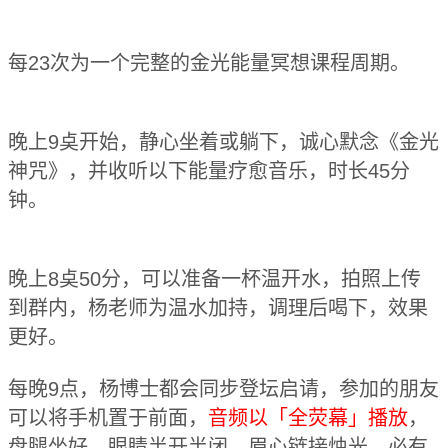
每23次为一个完整的金光能量冥想课程周期。
晚上9奌开始，静心坐着或躺下，诚心默念《金光
神咒》，并收听以下能量疗愈音乐，时长45分
钟。
晚上8奌50分，可以准备一杯温开水，拍照上传
到群内，杨老师为温水加持，调理后喝下，效果
更好。
每晚9点，杨博士都会同步登坛启请，参加的朋友
可以将手机置于前面，
音频以「全荧幕」播放
，
盘腿坐好，眼睛半开半闭，眉心链接烛光，必有