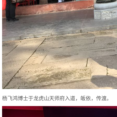
杨飞鸿博士于龙虎山天师府入道，皈依，传渡。