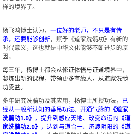
样的境界了。
杨飞鸿博士认为，
一位好的老师，不只是有传
承，还要能够创新
，赋予《道家洗髓功》有新的
时代意义，这也就是中华文化能够不断进步的原
因。
每三年，杨博士都会从修证
体悟与
证道境界中，
凝炼出新的课程，带领
更多有缘
人，
从道家洗髓
功受益。
多年研究洗髓功及其应用，杨博士所授功法，
已
经从一般所认知的垂吊功法、开通气脉的
《道家
洗髓功1.0》
，提升到感应天地、改变命运的
《道
家洗髓功2.0》
，达到与道合一、济渡阴阳的
《道