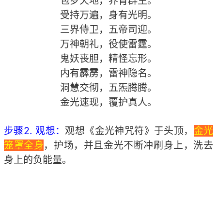
包罗天地，养育群生。
受持万遍，身有光明。
三界侍卫，五帝司迎。
万神朝礼，役使雷霆。
鬼妖丧胆，精怪忘形。
内有霹雳，雷神隐名。
洞慧交彻，五炁腾腾。
金光速现，覆护真人。
2. 观想：
观想《金光神咒符》于头顶，
金光
步骤
笼罩全身
，护场，并且金光不断冲刷身上，洗去
身上的负能量。