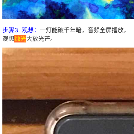
3. 观想：
一灯能破千年暗，音频全屏播放，
步骤
观想
烛光
大放光芒。