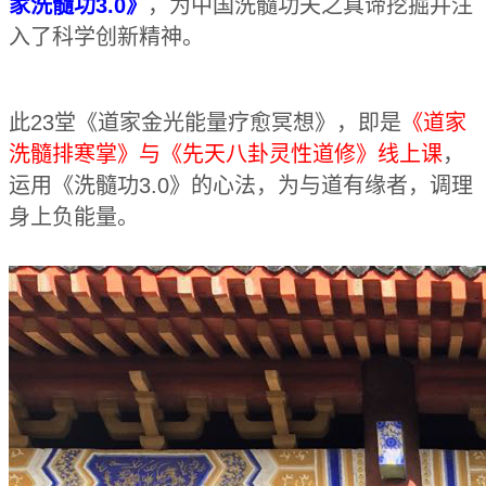
家洗髓功3.0》
，为中国洗髓功夫之真谛挖掘并注
入了科学创新精神。
此23堂《道家金光能量疗愈冥想》，即是
《道家
洗髓排寒掌》与《先天八卦灵性道修》线上课
，
运用《洗髓功3.0》的心法，为与道有缘者，调理
身上负能量。