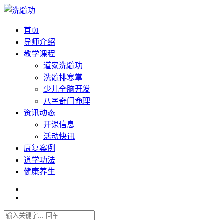
首页
导师介绍
教学课程
道家洗髓功
洗髓排寒掌
少儿全脑开发
八字奇门命理
资讯动态
开课信息
活动快讯
康复案例
道学功法
健康养生