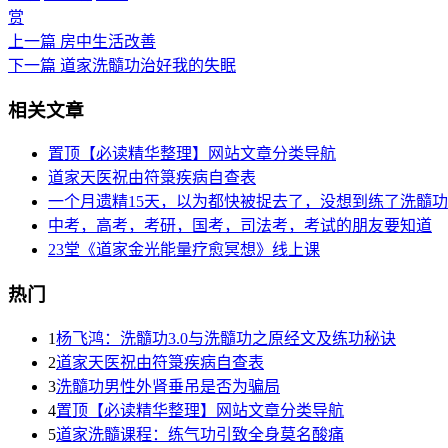
赏
上一篇
房中生活改善
下一篇
道家洗髓功治好我的失眠
相关文章
置顶【必读精华整理】网站文章分类导航
道家天医祝由符箓疾病自查表
一个月遗精15天，以为都快被捉去了，没想到练了洗髓功
中考，高考，考研，国考，司法考，考试的朋友要知道
23堂《道家金光能量疗愈冥想》线上课
热门
1
杨飞鸿：洗髓功3.0与洗髓功之原经文及练功秘诀
2
道家天医祝由符箓疾病自查表
3
洗髓功男性外肾垂吊是否为骗局
4
置顶【必读精华整理】网站文章分类导航
5
道家洗髓课程：练气功引致全身莫名酸痛