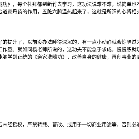
髓功》，每个礼拜都到新竹去学习，这功法说难不难，说简单也
合道家丹药的作用，五脏六腑温热起来了，这就是所谓的心肾相
好的提升了，以前没办法睡得深沉的，有一点小动静就会惊醒过
工作量。就如同杨老师所说的，这功夫不能急于求成，慢慢练就
能够学到正统的《道家洗髓功》，改善自身的健康，再创事业的
若未经授权，严禁转载、篡改、或用于一切商业用途等，否则必