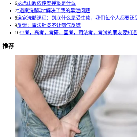
6
龙虎山皈依传度授箓是什么
7
“道家洗髓功”解决了我的早泄问题
8
道家洗髓课程：到底什么是受生债，我们每个人都要还
9
反馈：雷法针炙不让病气反噬
10
中考，高考，考研，国考，司法考，考试的朋友要知道
推荐