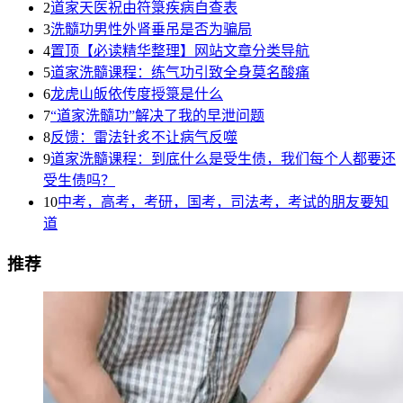
2
道家天医祝由符箓疾病自查表
3
洗髓功男性外肾垂吊是否为骗局
4
置顶【必读精华整理】网站文章分类导航
5
道家洗髓课程：练气功引致全身莫名酸痛
6
龙虎山皈依传度授箓是什么
7
“道家洗髓功”解决了我的早泄问题
8
反馈：雷法针炙不让病气反噬
9
道家洗髓课程：到底什么是受生债，我们每个人都要还
受生债吗？
10
中考，高考，考研，国考，司法考，考试的朋友要知
道
推荐