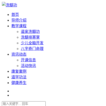
首页
导师介绍
教学课程
道家洗髓功
洗髓排寒掌
少儿全脑开发
八字奇门命理
资讯动态
开课信息
活动快讯
康复案例
道学功法
健康养生