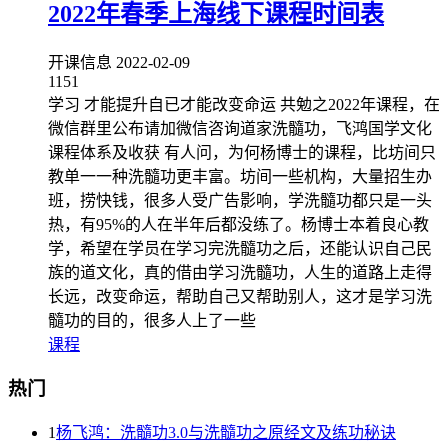
2022年春季上海线下课程时间表
开课信息
2022-02-09
1151
学习 才能提升自已才能改变命运 共勉之2022年课程，在
微信群里公布请加微信咨询道家洗髓功，飞鸿国学文化
课程体系及收获 有人问，为何杨博士的课程，比坊间只
教单一一种洗髓功更丰富。坊间一些机构，大量招生办
班，捞快钱，很多人受广告影响，学洗髓功都只是一头
热，有95%的人在半年后都没练了。杨博士本着良心教
学，希望在学员在学习完洗髓功之后，还能认识自己民
族的道文化，真的借由学习洗髓功，人生的道路上走得
长远，改变命运，帮助自己又帮助别人，这才是学习洗
髓功的目的，很多人上了一些
课程
热门
1
杨飞鸿：洗髓功3.0与洗髓功之原经文及练功秘诀