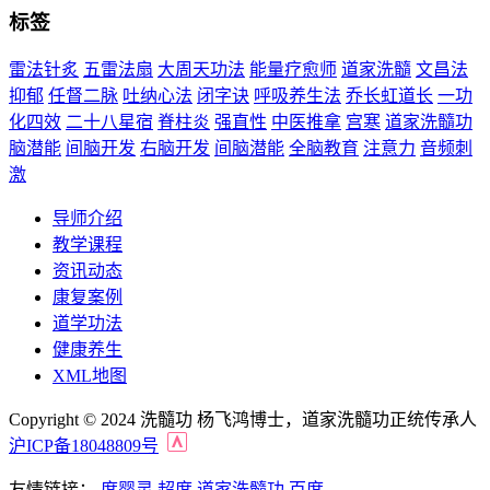
标签
雷法针炙
五雷法扇
大周天功法
能量疗愈师
道家洗髓
文昌法
抑郁
任督二脉
吐纳心法
闭字诀
呼吸养生法
乔长虹道长
一功
化四效
二十八星宿
脊柱炎
强直性
中医推拿
宫寒
道家洗髓功
脑潜能
间脑开发
右脑开发
间脑潜能
全脑教育
注意力
音频刺
激
导师介绍
教学课程
资讯动态
康复案例
道学功法
健康养生
XML地图
Copyright © 2024 洗髓功 杨飞鸿博士，道家洗髓功正统传承人
沪ICP备18048809号
友情链接：
度婴灵
超度
道家洗髓功
百度