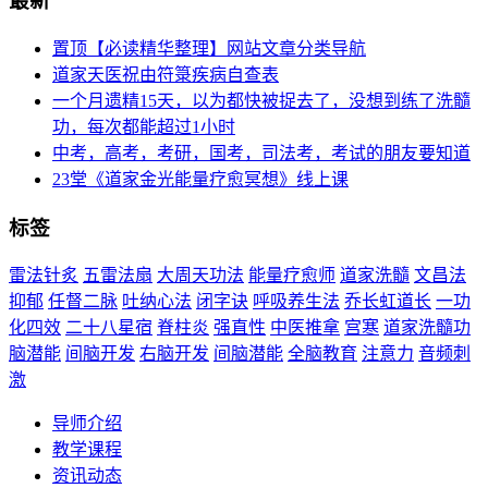
最新
置顶【必读精华整理】网站文章分类导航
道家天医祝由符箓疾病自查表
一个月遗精15天，以为都快被捉去了，没想到练了洗髓
功，每次都能超过1小时
中考，高考，考研，国考，司法考，考试的朋友要知道
23堂《道家金光能量疗愈冥想》线上课
标签
雷法针炙
五雷法扇
大周天功法
能量疗愈师
道家洗髓
文昌法
抑郁
任督二脉
吐纳心法
闭字诀
呼吸养生法
乔长虹道长
一功
化四效
二十八星宿
脊柱炎
强直性
中医推拿
宫寒
道家洗髓功
脑潜能
间脑开发
右脑开发
间脑潜能
全脑教育
注意力
音频刺
激
导师介绍
教学课程
资讯动态