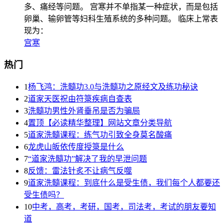
多、痛经等问题。 宫寒并不单指某一种症状，而是包括
卵巢、输卵管等妇科生殖系统的多种问题。 临床上常表
现为：
宫寒
热门
1
杨飞鸿：洗髓功3.0与洗髓功之原经文及练功秘诀
2
道家天医祝由符箓疾病自查表
3
洗髓功男性外肾垂吊是否为骗局
4
置顶【必读精华整理】网站文章分类导航
5
道家洗髓课程：练气功引致全身莫名酸痛
6
龙虎山皈依传度授箓是什么
7
“道家洗髓功”解决了我的早泄问题
8
反馈：雷法针炙不让病气反噬
9
道家洗髓课程：到底什么是受生债，我们每个人都要还
受生债吗？
10
中考，高考，考研，国考，司法考，考试的朋友要知
道