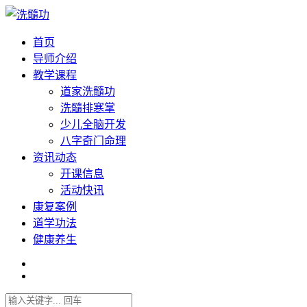
首页
导师介绍
教学课程
道家洗髓功
洗髓排寒掌
少儿全脑开发
八字奇门命理
资讯动态
开课信息
活动快讯
康复案例
道学功法
健康养生