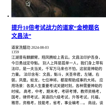
提升10倍考试战力的道家“金榜题名
文昌法”
道家洗髓功
2024-08-03
1359
江湖昔有麒麟臂，翔凤腾蛟上青云。文昌法印护吾身，
今日勇战定夺魁。 别人上阵是孤单一人，我们身上带有
法印，是一夫当关，千军万马来也不怕，这就是神助的
力量。 法印含有：文昌，魁斗，关圣帝君，左辅，右
弼，凤凰，蛟龙，七位神将，都是帮助成事的大将。 应
用场景：各类人生重要考试关键时刻，各种需要神助的
时候。 高考，中考，期末考，考研考博，教师资格考，
国考，律师考试，英语四六级考试，升等考试，托福，
雅思，资格考，技能考，省考，事业编考…。 商战，谈