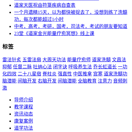
道家天医祝由符箓疾病自查表
一个月遗精15天，以为都快被捉去了，没想到练了洗髓
功，每次都能超过1小时
中考，高考，考研，国考，司法考，考试的朋友要知道
23堂《道家金光能量疗愈冥想》线上课
标签
雷法针炙
五雷法扇
大周天功法
能量疗愈师
道家洗髓
文昌法
抑郁
任督二脉
吐纳心法
闭字诀
呼吸养生法
乔长虹道长
一功
化四效
二十八星宿
脊柱炎
强直性
中医推拿
宫寒
道家洗髓功
脑潜能
间脑开发
右脑开发
间脑潜能
全脑教育
注意力
音频刺
激
导师介绍
教学课程
资讯动态
康复案例
道学功法