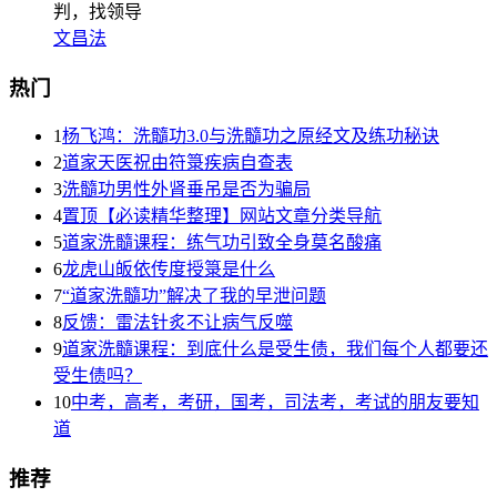
判，找领导
文昌法
热门
1
杨飞鸿：洗髓功3.0与洗髓功之原经文及练功秘诀
2
道家天医祝由符箓疾病自查表
3
洗髓功男性外肾垂吊是否为骗局
4
置顶【必读精华整理】网站文章分类导航
5
道家洗髓课程：练气功引致全身莫名酸痛
6
龙虎山皈依传度授箓是什么
7
“道家洗髓功”解决了我的早泄问题
8
反馈：雷法针炙不让病气反噬
9
道家洗髓课程：到底什么是受生债，我们每个人都要还
受生债吗？
10
中考，高考，考研，国考，司法考，考试的朋友要知
道
推荐