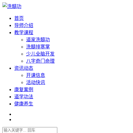
首页
导师介绍
教学课程
道家洗髓功
洗髓排寒掌
少儿全脑开发
八字奇门命理
资讯动态
开课信息
活动快讯
康复案例
道学功法
健康养生