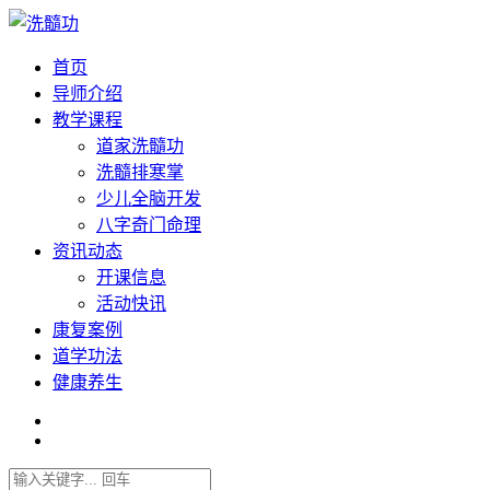
首页
导师介绍
教学课程
道家洗髓功
洗髓排寒掌
少儿全脑开发
八字奇门命理
资讯动态
开课信息
活动快讯
康复案例
道学功法
健康养生