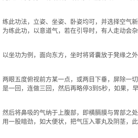
练此功法，立姿、坐姿、卧姿均可，并选择空气新
为练此功，以意道气，若在引导时，有人走动会杂
以坐功为例，面向东方，坐时将肾囊放于凳缘之外
两眼五度俯视前方某一点，或两目下垂，屏除一切
是一回，连做三回，然后再略停3到5秒，如果，
然后将鼻吸的气纳于上腹部，即横膈膜与胃部之处
用一股暗劲，如大便状，把气压入睪丸及阴茎，此