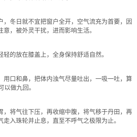
户，冬日就不宜把窗户全开，空气流充为首要，因
注意，被外灵干扰，进而影响生活。
轻轻的放在膝盖上，全身保持舒适自然。
，用口和鼻，把体内浊气尽量吐出，一吸一吐，算
可以做九回。
胃，将气往下压，再收缩中腹，将气移于丹田，再
气走入珠轮并止息，直至不呼气之极限为止。