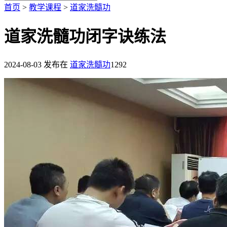
首页
>
教学课程
>
道家洗髓功
道家洗髓功闭字诀练法
2024-08-03
发布在
道家洗髓功
1292